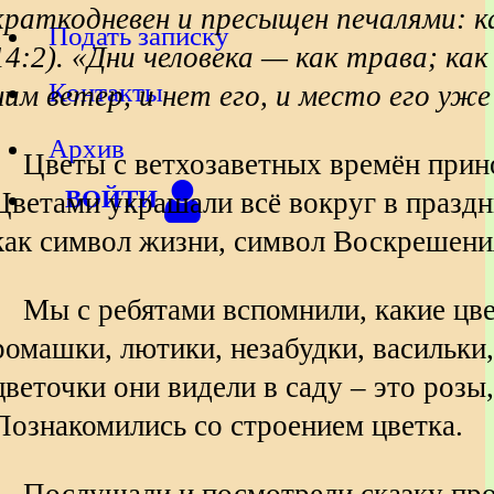
краткодневен и пресыщен печалями: к
Подать записку
14:2).
«Дни человека — как трава; как
Контакты
ним ветер, и нет его, и место его уже 
Архив
Цветы с ветхозаветных времён прин
Цветами украшали всё вокруг в праздн
ВОЙТИ
как символ жизни, символ Воскрешени
Мы с ребятами вспомнили, какие цве
ромашки, лютики, незабудки, васильки,
цветочки они видели в саду – это розы
Познакомились со строением цветка.
Послушали и посмотрели сказку про