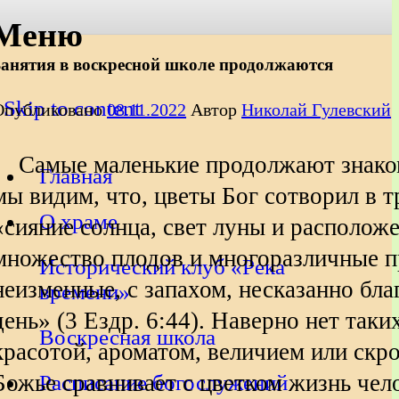
Официальный приходской сайт
Храм святых Космы и
Меню
Дамиана Ассийских в деревне
Занятия в воскресной школе продолжаются
Жуково около Смоленска
Skip to content
Опубликовано
08.11.2022
Автор
Николай Гулевский
Самые маленькие продолжают знаком
Главная
мы видим, что, цветы Бог сотворил в 
О храме
«сияние солнца, свет луны и располож
множество плодов и многоразличные пр
Исторический клуб «Река
неизменные, с запахом, несказанно бл
времени»
день» (3 Ездр. 6:44). Наверно нет так
Воскресная школа
красотой, ароматом, величием или скр
Божье сравнивает с цветком жизнь чел
Расписание богослужений