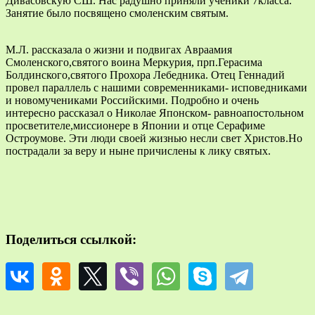
Дивасовскую СШ. Нас радушно приняли ученики 7класса.
Занятие было посвящено смоленским святым.
М.Л. рассказала о жизни и подвигах Авраамия
Смоленского,святого воина Меркурия, прп.Герасима
Болдинского,святого Прохора Лебедника. Отец Геннадий
провел параллель с нашими современниками- исповедниками
и новомучениками Российскими. Подробно и очень
интересно рассказал о Николае Японском- равноапостольном
просветителе,миссионере в Японии и отце Серафиме
Остроумове. Эти люди своей жизнью несли свет Христов.Но
пострадали за веру и ныне причислены к лику святых.
Поделиться ссылкой: