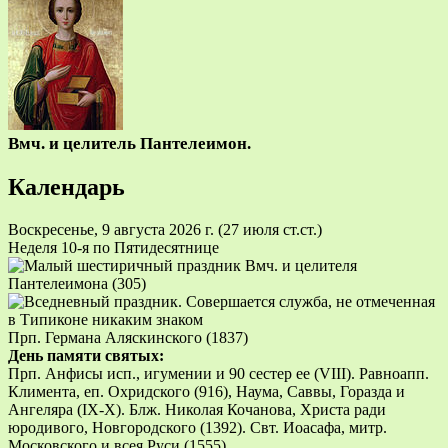
Вмч. и целитель Пантелеимон.
Календарь
Воскресенье, 9 августа 2026 г.
(27 июля ст.ст.)
Неделя 10-я по Пятидесятнице
Вмч. и целителя
Пантелеимона (305)
Прп. Германа Аляскинского (1837)
День памяти святых:
Прп. Анфисы исп., игумении и 90 сестер ее (VIII). Равноапп.
Климента, еп. Охридского (916), Наума, Саввы, Горазда и
Ангеляра (IX-X). Блж. Николая Кочанова, Христа ради
юродивого, Новгородского (1392). Свт. Иоасафа, митр.
Московского и всея Руси (1555).