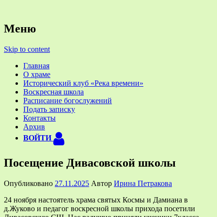
Официальный приходской сайт
Храм святых Космы и
Меню
Дамиана Ассийских в деревне
Skip to content
Жуково около Смоленска
Главная
О храме
Исторический клуб «Река времени»
Воскресная школа
Расписание богослужений
Подать записку
Контакты
Архив
ВОЙТИ
Посещение Дивасовской школы
Опубликовано
27.11.2025
Автор
Ирина Петракова
24 ноября настоятель храма святых Космы и Дамиана в
д.Жуково и педагог воскресной школы прихода посетили