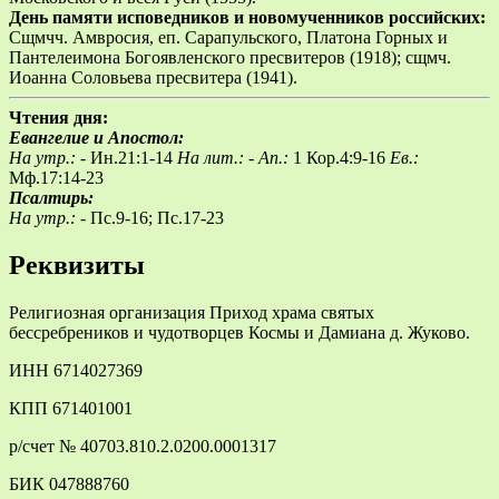
День памяти исповедников и новомученников российских:
Сщмчч. Амвросия, еп. Сарапульского, Платона Горных и
Пантелеимона Богоявленского пресвитеров (1918); сщмч.
Иоанна Соловьева пресвитера (1941).
Чтения дня:
Евангелие и Апостол:
На утр.: -
Ин.21:1-14
На лит.: -
Ап.:
1 Кор.4:9-16
Ев.:
Мф.17:14-23
Псалтирь:
На утр.: -
Пс.9-16; Пс.17-23
Реквизиты
Религиозная организация Приход храма святых
бессребреников и чудотворцев Космы и Дамиана д. Жуково.
ИНН 6714027369
КПП 671401001
р/счет № 40703.810.2.0200.0001317
БИК 047888760