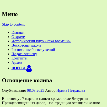
Официальный приходской сайт
Храм святых Космы и
Меню
Дамиана Ассийских в деревне
Skip to content
Жуково около Смоленска
Главная
О храме
Исторический клуб «Река времени»
Воскресная школа
Расписание богослужений
Подать записку
Контакты
Архив
ВОЙТИ
Освящение колива
Опубликовано
08.03.2025
Автор
Ирина Петракова
В пятницу , 7 марта, в нашем храме после Литургии
Преждеосвященных даров, по традиции освящали коливо.