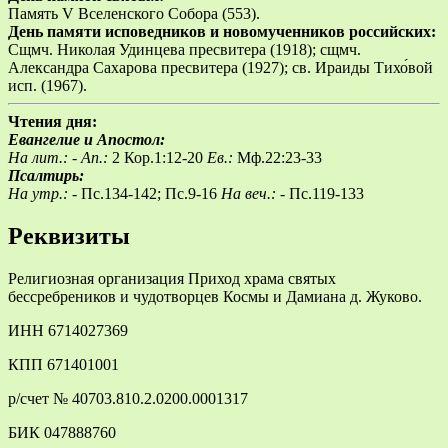
Память V Вселенского Собора (553).
День памяти исповедников и новомученников российских:
Сщмч. Николая Удинцева пресвитера (1918); сщмч.
Александра Сахарова пресвитера (1927); св. Ираиды Тихо́вой
исп. (1967).
Чтения дня:
Евангелие и Апостол:
На лит.: -
Ап.:
2 Кор.1:12-20
Ев.:
Мф.22:23-33
Псалтирь:
На утр.: -
Пс.134-142; Пс.9-16
На веч.: -
Пс.119-133
Реквизиты
Религиозная организация Приход храма святых
бессребреников и чудотворцев Космы и Дамиана д. Жуково.
ИНН 6714027369
КПП 671401001
р/счет № 40703.810.2.0200.0001317
БИК 047888760