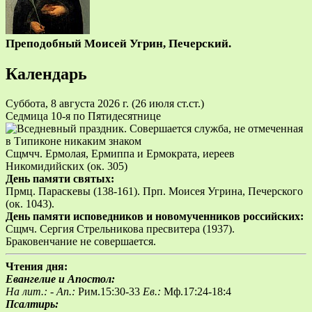
Преподобный Моисей Угрин, Печерский.
Календарь
Суббота, 8 августа 2026 г.
(26 июля ст.ст.)
Седмица 10-я по Пятидесятнице
Сщмчч. Ермолая, Ермиппа и Ермократа, иереев
Никомидийских (ок. 305)
День памяти святых:
Прмц. Параскевы (138-161). Прп. Моисея Угрина, Печерского
(ок. 1043).
День памяти исповедников и новомученников российских:
Сщмч. Сергия Стрельникова пресвитера (1937).
Браковенчание не совершается.
Чтения дня:
Евангелие и Апостол:
На лит.: -
Ап.:
Рим.15:30-33
Ев.:
Мф.17:24-18:4
Псалтирь: