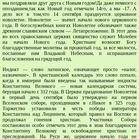
мы поздравляли друг друга с Новым годом!Да даже немного с
опозданием,так как Новый год отмечали 14го, а мы -17. А
дело все в том,что 14 сентября празднуется церковное
новолетие. Новолетие — значит начало нового церковного
года. В богослужебных книгах Новолетие обозначают также
древним славянским словом — Летапреложение. В этот день
во всех православных церквях священство служит Молебен
на начало Нового года. Христиане возносят Богу
благодарственные молитвы за прожитый год, за все милости,
посланные нам Владыкой Небесным, и испрашивают
благословения на грядущий год.
Индикт — слово латинское, означающее просто «налог,
назначение». В христианский календарь это слово попало,
когда в империи были введены так называемые индикты
Константина Великого — новая календарная система,
берущая начало с 312 года. В Церкви празднование Новолетия
в первый день сентября было утверждено на первом
Вселенском соборе, проходившем в г.Никее в 325 году.
Торжество установили в честь победы императора
Константина над Лицинием, который правил на Востоке и
продолжал гонения христиан. Участники Собора
постановили особо отмечать этот день в знак благодарности
Константину Великому за освобождение христиан от
преследований. На Руси же, церковное начало года не