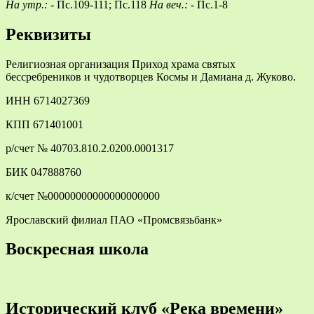
На утр.: -
Пс.109-111; Пс.118
На веч.: -
Пс.1-8
Реквизиты
Религиозная организация Приход храма святых
бессребреников и чудотворцев Космы и Дамиана д. Жуково.
ИНН 6714027369
КПП 671401001
р/счет № 40703.810.2.0200.0001317
БИК 047888760
к/счет №00000000000000000000
Ярославский филиал ПАО «Промсвязьбанк»
Воскресная школа
Исторический клуб «Река времени»