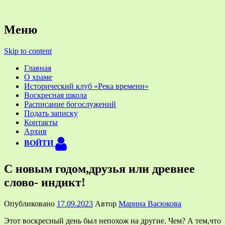
Официальный приходской сайт
Храм святых Космы и
Меню
Дамиана Ассийских в деревне
Skip to content
Жуково около Смоленска
Главная
О храме
Исторический клуб «Река времени»
Воскресная школа
Расписание богослужений
Подать записку
Контакты
Архив
ВОЙТИ
С новым годом,друзья или древнее
слово- индикт!
Опубликовано
17.09.2023
Автор
Марина Васюкова
Этот воскресный день был непохож на другие. Чем? А тем,что