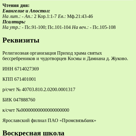
Чтения дня:
Евангелие и Апостол:
На лит.: -
Ап.:
2 Кор.1:1-7
Ев.:
Мф.21:43-46
Псалтирь:
На утр.: -
Пс.91-100; Пс.101-104
На веч.: -
Пс.105-108
Реквизиты
Религиозная организация Приход храма святых
бессребреников и чудотворцев Космы и Дамиана д. Жуково.
ИНН 6714027369
КПП 671401001
р/счет № 40703.810.2.0200.0001317
БИК 047888760
к/счет №00000000000000000000
Ярославский филиал ПАО «Промсвязьбанк»
Воскресная школа