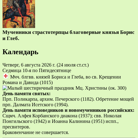
Мученники страстотерпцы благоверные князья Борис
и Глеб.
Календарь
Четверг, 6 августа 2026 г.
(24 июля ст.ст.)
Седмица 10-я по Пятидесятнице
Мчч. блгвв. князей Бориса и Глеба, во св. Крещении
Романа и Давида (1015)
Мц. Христины (ок. 300)
День памяти святых:
Прп. Поликарпа, архим. Печерского (1182). Обретение мощей
прп. Далмата Исетского (1994).
День памяти исповедников и новомученников российских:
Сщмч. Алфея Корбанского диакона (1937); свв. Николая
Понгильского (1942) и Иоанна Калинина (1951) испп.,
пресвитеров.
Браковенчание не совершается.