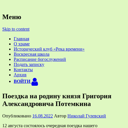
Официальный приходской сайт
Храм святых Космы и
Меню
Дамиана Ассийских в деревне
Skip to content
Жуково около Смоленска
Главная
О храме
Исторический клуб «Река времени»
Воскресная школа
Расписание богослужений
Подать записку
Контакты
Архив
ВОЙТИ
Поездка на родину князя Григория
Александровича Потемкина
Опубликовано
16.08.2022
Автор
Николай Гулевский
12 августа состоялось очередная поездка нашего