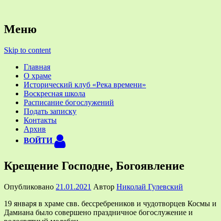
Официальный приходской сайт
Храм святых Космы и
Меню
Дамиана Ассийских в деревне
Skip to content
Жуково около Смоленска
Главная
О храме
Исторический клуб «Река времени»
Воскресная школа
Расписание богослужений
Подать записку
Контакты
Архив
ВОЙТИ
Крещение Господне, Богоявление
Опубликовано
21.01.2021
Автор
Николай Гулевский
19 января в храме свв. бессребреников и чудотворцев Космы и
Дамиана было совершено праздничное богослужение и