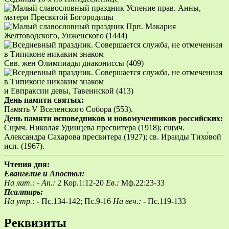
Успение прав. Анны,
матери Пресвятой Богородицы
Прп. Макария
Желтоводского, Унженского (1444)
Свв. жен Олимпиады диакониссы (409)
и Евпраксии девы, Тавеннской (413)
День памяти святых:
Память V Вселенского Собора (553).
День памяти исповедников и новомученников российских:
Сщмч. Николая Удинцева пресвитера (1918); сщмч.
Александра Сахарова пресвитера (1927); св. Ираиды Тихо́вой
исп. (1967).
Чтения дня:
Евангелие и Апостол:
На лит.: -
Ап.:
2 Кор.1:12-20
Ев.:
Мф.22:23-33
Псалтирь:
На утр.: -
Пс.134-142; Пс.9-16
На веч.: -
Пс.119-133
Реквизиты