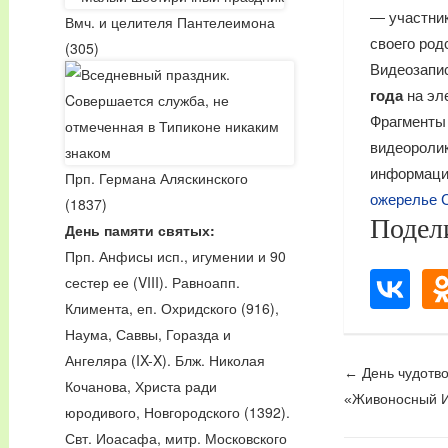
— участни
Вмч. и целителя Пантелеимона
своего род
(305)
Видеозапи
года
на эле
Фрагмент
видеорол
информац
Прп. Германа Аляскинского
ожерелье С
(1837)
Подел
День памяти святых:
Прп. Анфисы исп., игумении и 90
сестер ее (VIII). Равноапп.
Климента, еп. Охридского (916),
Наума, Саввы, Горазда и
Ангеляра (IX-X). Блж. Николая
Post
←
День чудотв
Кочанова, Христа ради
«Живоносный И
navig
юродивого, Новгородского (1392).
Свт. Иоасафа, митр. Московского