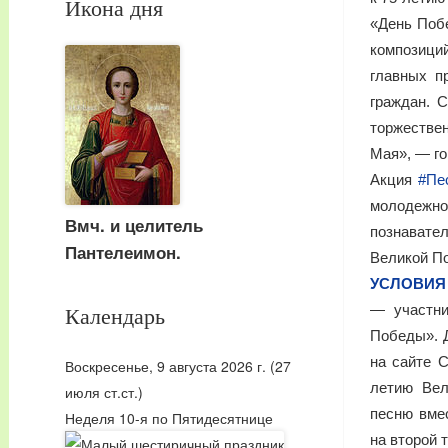
Икона дня
«День Поб
композици
главных п
граждан. 
торжестве
Мая», — го
Акция
#Пе
молодежно
Вмч. и целитель
познавате
Пантелеимон.
Великой П
УСЛОВИЯ
Календарь
— участни
Победы». Д
на сайте 
Воскресенье, 9 августа 2026 г.
(27
летию Вел
июля ст.ст.)
песню вме
Неделя 10-я по Пятидесятнице
на второй 