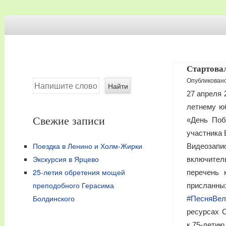
Храм святых Космы и
Официальный приходской сайт
Дамиана Ассийских в
деревне Жуково около
Skip to content
Смоленска
Стартова
Опубликован
Search
27 апреля 
летнему ю
Свежие записи
«День Поб
участника 
Поездка в Ленино и Холм-Жирки
Видеозапи
Экскурсия в Ярцево
включитель
25-летия обретения мощей
перечень
преподобного Герасима
присланны
Болдинского
#ПесняВе
ресурсах 
к 75-летию