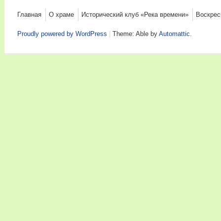
Menu
Главная
О храме
Исторический клуб «Река времени»
Воскрес
Proudly powered by WordPress
|
Theme: Able by
Automattic
.