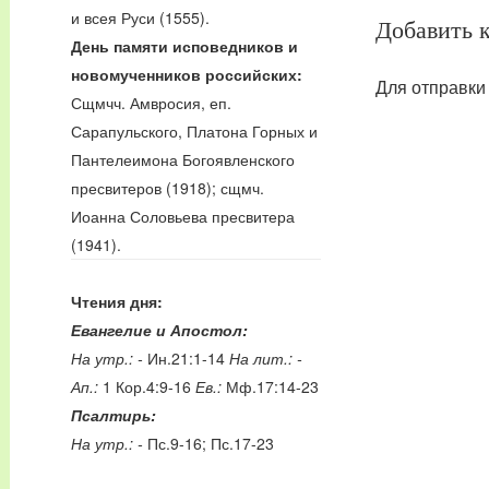
и всея Руси (1555).
Добавить 
День памяти исповедников и
новомученников российских:
Для отправки
Сщмчч. Амвросия, еп.
Сарапульского, Платона Горных и
Пантелеимона Богоявленского
пресвитеров (1918); сщмч.
Иоанна Соловьева пресвитера
(1941).
Чтения дня:
Евангелие и Апостол:
На утр.: -
Ин.21:1-14
На лит.: -
Ап.:
1 Кор.4:9-16
Ев.:
Мф.17:14-23
Псалтирь:
На утр.: -
Пс.9-16; Пс.17-23